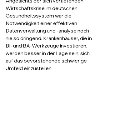
Angesichts der sich vertiefenden 
Wirtschaftskrise im deutschen 
Gesundheitssystem war die 
Notwendigkeit einer effektiven 
Datenverwaltung und -analyse noch 
nie so dringend. Krankenhäuser, die in 
BI- und BA-Werkzeuge investieren, 
werden besser in der Lage sein, sich 
auf das bevorstehende schwierige 
Umfeld einzustellen.
Firemetrics spielt eine Schlüsselrolle, 
indem es Gesundheitseinrichtungen 
dabei hilft, die Macht ihrer Daten zu 
nutzen, um nicht nur zu überleben, 
sondern in einer sich rasch 
verändernden Branche zu florieren.
Fazit