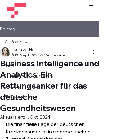
Beitrag
All Posts
Julia van Holt
All Posts
30. Sept. 2024
3 Min. Lesezeit
Business Intelligence und
CDR
Analytics: Ein
Clinical Data Repository
Rettungsanker für das
SQL-on-FHIR
deutsche
FHIR Analytics
Gesundheitswesen
Aktualisiert:
1. Okt. 2024
Die finanzielle Lage der deutschen 
Krankenhäuser ist in einem kritischen 